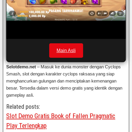
Main Asli
Selotdemo.net
– Masuk ke dunia monster dengan Cyclops
Smash, slot dengan karakter cyclops raksasa yang siap
menghancurkan gulungan dan menciptakan kemenangan
besar. Tersedia dalam versi demo gratis yang identik dengan
gameplay asli.
Related posts:
Slot Demo Gratis Book of Fallen Pragmatic
Play Terlengkap