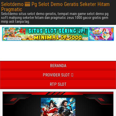
Selotdemo 🎰 Pg Selot Demo Geratis Seketer Hitam
Pragmatic
Selotdemo situs selot demo geratis, tempat main game selot demo pg
soft mahjong seketer hitam dan pragmatic zeus 1000 gacor gratis gem
mirip asli tanpa lag.
BERANDA
PROVIDER SLOT
RTP SLOT