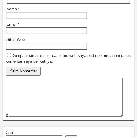
Nama
*
Email
*
Situs Web
Simpan nama, email, dan situs web saya pada peramban ini untuk
komentar saya berikutnya.
Δ
Cari