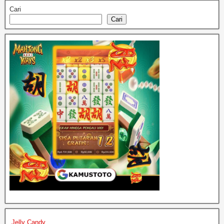
Cari
Cari
Jelly Candy