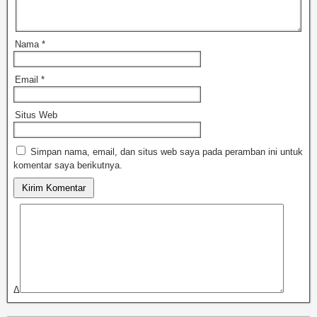
Nama
*
Email
*
Situs Web
Simpan nama, email, dan situs web saya pada peramban ini untuk
komentar saya berikutnya.
Δ